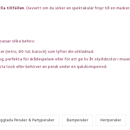
lla tillfällen
. Oavsett om du söker en spektakulär frisyr till en maskera
passar olika behov:
r (retro, 80-tal, barock) som lyfter din utklädnad.
ng, perfekta för skådespelare eller för att ge liv åt
skyltdockor
i musei
 byta look eller behöver en peruk under en sjukdomsperiod.
rgglada Peruker & Partyperuker
Barnperuker
Herrperuker