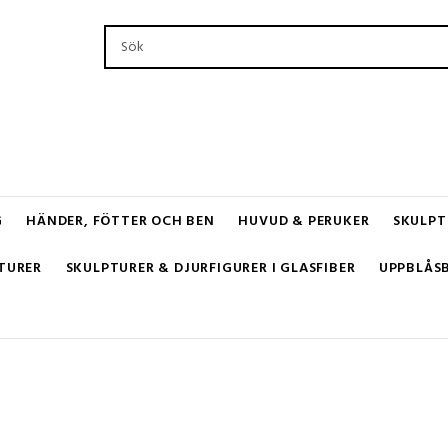
G
HÄNDER, FÖTTER OCH BEN
HUVUD & PERUKER
SKULPT
TURER
SKULPTURER & DJURFIGURER I GLASFIBER
UPPBLÅS