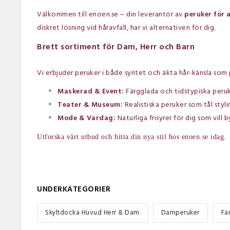
Välkommen till enoen.se – din leverantör av
peruker för a
diskret lösning vid håravfall, har vi alternativen för dig.
Brett sortiment för Dam, Herr och Barn
Vi erbjuder peruker i både syntet och äkta hår-känsla som 
Maskerad & Event:
Färgglada och tidstypiska peruke
Teater & Museum:
Realistiska peruker som tål styli
Mode & Vardag:
Naturliga frisyrer för dig som vill
Utforska vårt utbud och hitta din nya stil hos enoen.se idag.
UNDERKATEGORIER
Skyltdocka Huvud Herr & Dam
Damperuker
Fä