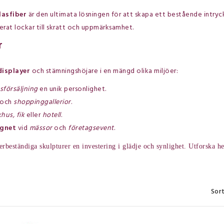
lasfiber
är den ultimata lösningen för att skapa ett bestående intryck
erat lockar till skratt och uppmärksamhet.
r
isplayer
och stämningshöjare i en mängd olika miljöer:
sförsäljning
en unik personlighet.
och
shoppinggallerior
.
khus, fik
eller
hotell
.
gnet
vid
mässor
och
företagsevent
.
derbeständiga skulpturer en investering i glädje och synlighet. Utforska h
Sort