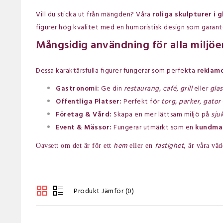
Vill du sticka ut från mängden? Våra
roliga skulpturer i g
figurer hög kvalitet med en humoristisk design som garant
Mångsidig användning för alla miljöe
Dessa karaktärsfulla figurer fungerar som perfekta
reklamd
Gastronomi:
Ge din
restaurang, café, grill
eller
glas
Offentliga Platser:
Perfekt för
torg, parker, gator
Företag & Vård:
Skapa en mer lättsam miljö på
sju
Event & Mässor:
Fungerar utmärkt som en
kundma
hem
fastighet
Oavsett om det är för ett
eller en
, är våra vä
Produkt Jämför (0)