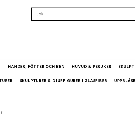
G
HÄNDER, FÖTTER OCH BEN
HUVUD & PERUKER
SKULPT
TURER
SKULPTURER & DJURFIGURER I GLASFIBER
UPPBLÅS
er