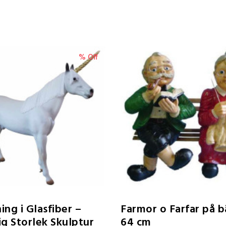
% Off
ing i Glasfiber –
Farmor o Farfar på 
ig Storlek Skulptur
64 cm