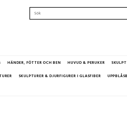
G
HÄNDER, FÖTTER OCH BEN
HUVUD & PERUKER
SKULPT
TURER
SKULPTURER & DJURFIGURER I GLASFIBER
UPPBLÅS