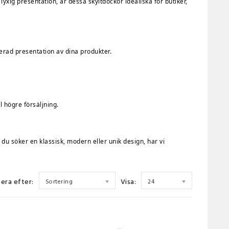
xig presentation, är dessa skyltdockor idealiska för butiker,
erad presentation av dina produkter.
ll högre försäljning.
m du söker en klassisk, modern eller unik design, har vi
era efter:
Visa:
Sortering
24