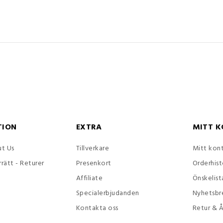
TION
EXTRA
MITT 
t Us
Tillverkare
Mitt kon
rrätt - Returer
Presenkort
Orderhist
Affiliate
Önskelist
Specialerbjudanden
Nyhetsbr
Kontakta oss
Retur & 