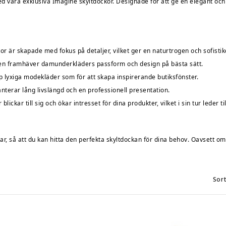
åra exklusiva Imagine skyltdockor. Designade för att ge en elegant och ly
r är skapade med fokus på detaljer, vilket ger en naturtrogen och sofistik
en framhäver damunderkläders passform och design på bästa sätt.
pp lyxiga modekläder som för att skapa inspirerande butiksfönster.
nterar lång livslängd och en professionell presentation.
ickar till sig och ökar intresset för dina produkter, vilket i sin tur leder ti
ekar, så att du kan hitta den perfekta skyltdockan för dina behov. Oavsett o
Sort