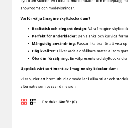
Lyft fram skönheten i dina damunderkläder och modeplagg med v
showrooms och modevisningar.
Varför välja Imagine skyltdocka dam?
Realistisk och elegant design:
Våra Imagine skyltdocko
Perfekt för underkläder:
Den slanka och kurviga form
Mångsidig användning:
Passar lika bra för att visa u
Hög kvalitet:
Tillverkade av hållbara material som gara
Öka din försäljning:
En välpresenterad skyltdocka drar bl
Upptäck vårt sortiment av Imagine skyltdockor dam:
Vi erbjuder ett brett utbud av modeller i olika stilar och storl
alternativ som passar din vision.
Produkt Jämför (0)