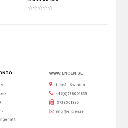
KONTO
WWW.ENOEN.SE
Umeå -
Sweden
to
orik
+46(0)738001835
a
0738001835
ev
info@enoen.se
Ångerrätt