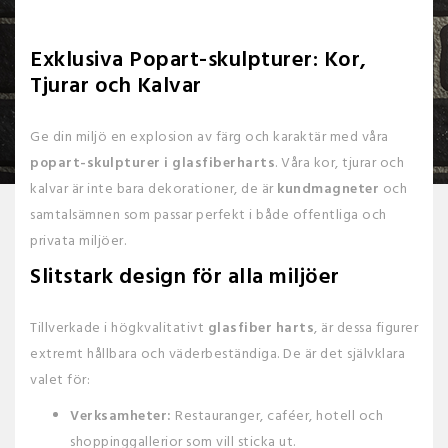
Exklusiva Popart-skulpturer: Kor,
Tjurar och Kalvar
Ge din miljö en explosion av färg och karaktär med våra
popart-skulpturer i glasfiberharts
. Våra kor, tjurar och
kalvar är inte bara dekorationer, de är
kundmagneter
och
samtalsämnen som passar perfekt i både offentliga och
privata miljöer.
Slitstark design för alla miljöer
Tillverkade i högkvalitativt
glasfiber harts
, är dessa figurer
extremt hållbara och väderbeständiga. De är det självklara
valet för:
Verksamheter:
Restauranger, caféer, hotell och
shoppinggallerior som vill sticka ut.