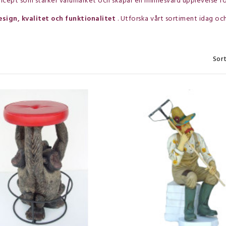
ncept som stärker varumärket och skapar en minnesvärd upplevelse fö
esign, kvalitet och funktionalitet
. Utforska vårt sortiment idag och 
Sort