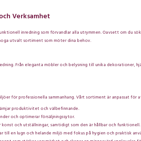
m och Verksamhet
 funktionell inredning som förvandlar alla utrymmen. Oavsett om du sök
h noga utvalt sortiment som möter dina behov.
ning. Från eleganta möbler och belysning till unika dekorationer, hjäl
miljöer för professionella sammanhang. Vårt sortiment är anpassat för 
ämjar produktivitet och välbefinnande.
nder och optimerar försäljningssytor.
onst och utställningar, samtidigt som den är hållbar och funktionell.
ar till en lugn och helande miljö med fokus på hygien och praktisk anv