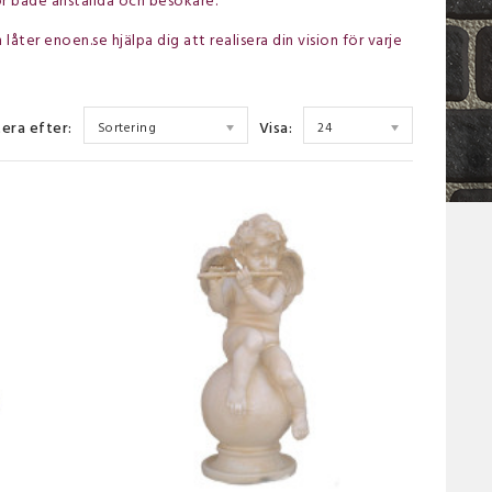
r både anställda och besökare.
låter enoen.se hjälpa dig att realisera din vision för varje
era efter:
Visa:
Sortering
24