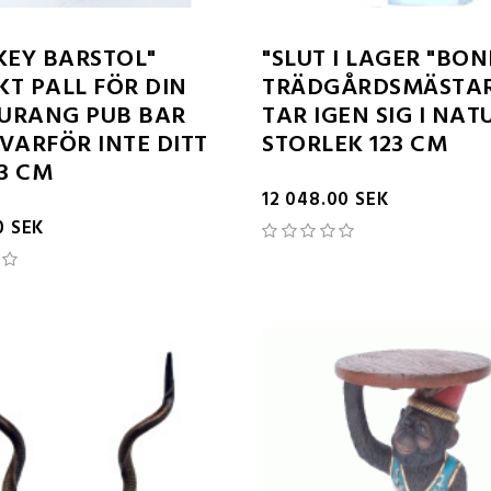
EY BARSTOL"
"SLUT I LAGER "BO
KT PALL FÖR DIN
TRÄDGÅRDSMÄSTA
URANG PUB BAR
TAR IGEN SIG I NAT
 VARFÖR INTE DITT
STORLEK 123 CM
3 CM
12 048.00 SEK
0 SEK