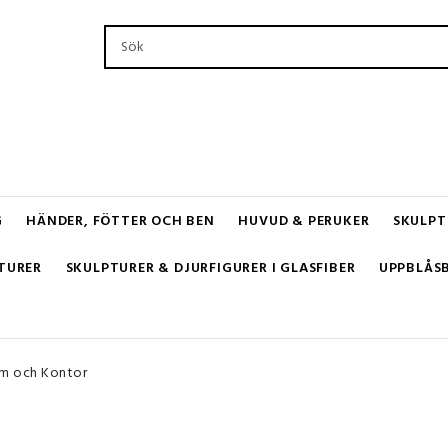
G
HÄNDER, FÖTTER OCH BEN
HUVUD & PERUKER
SKULPT
TURER
SKULPTURER & DJURFIGURER I GLASFIBER
UPPBLÅS
em och Kontor