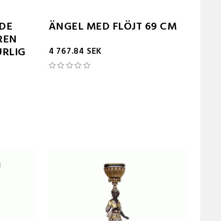
NDE
ÄNGEL MED FLÖJT 69 CM
REN
URLIG
4 767.84 SEK