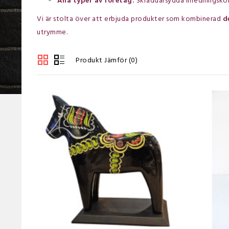
Alla typer av företag:
Skräddarsydda inredningsko
Vi är stolta över att erbjuda produkter som kombinerad
d
utrymme.
Produkt Jämför (0)