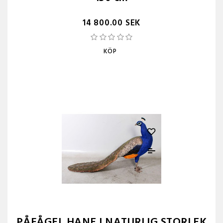
14 800.00 SEK
KÖP
PÅFÅGEL HANE I NATURLIG STORLEK