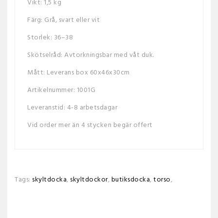
Vikt: 1,5 kg
Färg: Grå, svart eller vit
Storlek: 36–38
Skötselråd: Avtorkningsbar med våt duk.
Mått: Leverans box 60x46x30cm
Artikelnummer: 1001G
Leveranstid: 4-8 arbetsdagar
Vid order mer än 4 stycken begär offert
Tags:
skyltdocka
,
skyltdockor
,
butiksdocka
,
torso
,