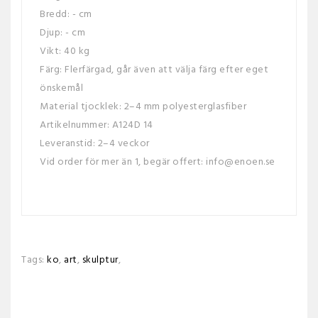
Bredd: - cm
Djup: - cm
Vikt: 40 kg
Färg: Flerfärgad, går även att välja färg efter eget
önskemål
Material tjocklek: 2–4 mm polyesterglasfiber
Artikelnummer: A124D 14
Leveranstid: 2–4 veckor
Vid order för mer än 1, begär offert: info@enoen.se
Tags:
ko
,
art
,
skulptur
,