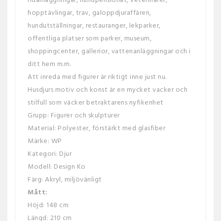
ridanläggningar, hundpensionat, veterinärer,
hopptävlingar, trav, galoppdjuraffären,
hundutställningar, restauranger, lekparker,
offentliga platser som parker, museum,
shoppingcenter, gallerior, vattenanläggningar och i
ditt hem m.m.
Att inreda med figurer är riktigt inne just nu.
Husdjurs motiv och konst är en mycket vacker och
stilfull som väcker betraktarens nyfikenhet
Grupp: Figurer och skulpturer
Material: Polyester, förstärkt med glasfiber
Märke: WP
Kategori: Djur
Modell: Design Ko
Färg: Akryl, miljövänligt
Mått:
Höjd: 148 cm
Längd: 210 cm