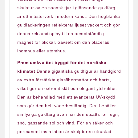
skulptur av en spansk tjur i glänsande guldfärg
är ett mästerverk i modern konst. Den högblanka
guldlackeringen reflekterar ljuset vackert och gör
denna reklamdisplay till en oemotståndlig
magnet för blickar, oavsett om den placeras
inomhus eller utomhus.
Premiumkvalitet byggd för det nordiska
klimatet
Denna gigantiska guldfigur är handgjord
av extra förstärkta glasfibermattor och harts,
vilket ger en extremt slät och elegant ytstruktur.
Den är behandlad med ett avancerat UV-skydd
som gör den helt väderbeständig. Den behåller
sin lyxiga guldfärg även när den utsätts för regn,
snö, gassande sol och vind. För en säker och
permanent installation är skulpturen utrustad