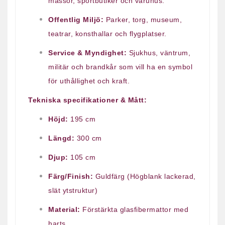
mässor, sportbutiker och varuhus.
Offentlig Miljö:
Parker, torg, museum,
teatrar, konsthallar och flygplatser.
Service & Myndighet:
Sjukhus, väntrum,
militär och brandkår som vill ha en symbol
för uthållighet och kraft.
Tekniska specifikationer & Mått:
Höjd:
195 cm
Längd:
300 cm
Djup:
105 cm
Färg/Finish:
Guldfärg (Högblank lackerad,
slät ytstruktur)
Material:
Förstärkta glasfibermattor med
harts