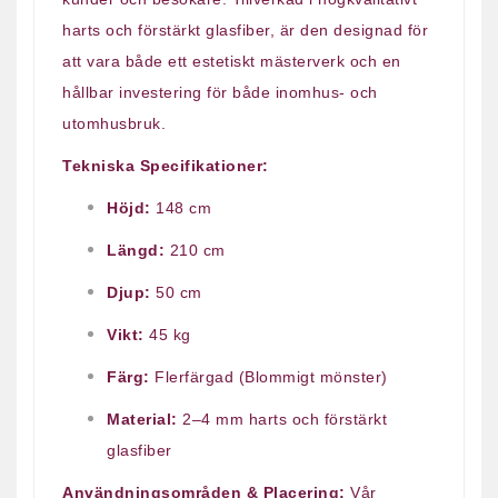
harts och förstärkt glasfiber, är den designad för
att vara både ett estetiskt mästerverk och en
hållbar investering för både inomhus- och
utomhusbruk.
Tekniska Specifikationer:
Höjd:
148 cm
Längd:
210 cm
Djup:
50 cm
Vikt:
45 kg
Färg:
Flerfärgad (Blommigt mönster)
Material:
2–4 mm harts och förstärkt
glasfiber
Användningsområden & Placering:
Vår