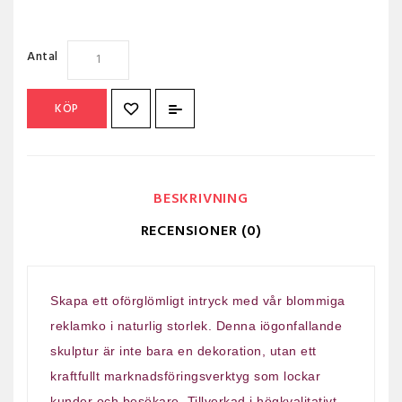
Antal
KÖP
BESKRIVNING
RECENSIONER (0)
Skapa ett oförglömligt intryck med vår blommiga
reklamko i naturlig storlek. Denna iögonfallande
skulptur är inte bara en dekoration, utan ett
kraftfullt marknadsföringsverktyg som lockar
kunder och besökare. Tillverkad i högkvalitativt