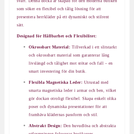
svart. Denna docka är skapad för den moderna butiken
som söker en flexibel och tålig lösning för att
presentera herrkläder på ett dynamiskt och stilrent
sätt.
Designad för Hållbarhet och Flexibilitet:
Okrossbart Material:
Tillverkad i ett slitstarkt
och okrossbart material som garanterar lång
livslängd och tålighet mot stötar och fall – en
smart investering för din butik.
Flexibla Magnetiska Leder:
Utrustad med
smarta magnetiska leder i armar och ben, vilket
gör dockan otroligt flexibel. Skapa enkelt olika
poser och dynamiska presentationer för att
framhäva klädernas passform och stil.
Abstrakt Design:
Den huvudlösa och abstrakta
utformningen fokuserar besökarens