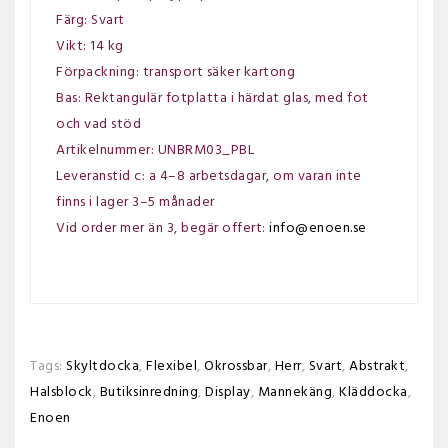
Färg: Svart
Vikt: 14 kg
Förpackning: transport säker kartong
Bas: Rektangulär fotplatta i härdat glas, med fot
och vad stöd
Artikelnummer: UNBRM03_PBL
Leveranstid c: a 4–8 arbetsdagar, om varan inte
finns i lager 3–5 månader
Vid order mer än 3, begär offert:
info@enoen.se
Tags:
Skyltdocka
,
Flexibel
,
Okrossbar
,
Herr
,
Svart
,
Abstrakt
,
Halsblock
,
Butiksinredning
,
Display
,
Mannekäng
,
Kläddocka
,
Enoen