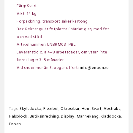
Färg: Svart
Vikt: 14 kg
Förpackning: transport säker kartong
Bas: Rektangulär fotplatta i härdat glas, med fot
och vad stöd
Artikelnummer: UNBRM03_PBL
Leveranstid c: a 4–8 arbetsdagar, om varan inte
finns i lager 3–5 månader
Vid order mer än 3, begär offert:
info@enoen.se
Tags:
Skyltdocka
,
Flexibel
,
Okrossbar
,
Herr
,
Svart
,
Abstrakt
,
Halsblock
,
Butiksinredning
,
Display
,
Mannekäng
,
Kläddocka
,
Enoen