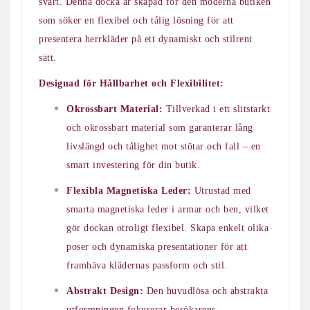
svart. Denna docka är skapad för den moderna butiken
som söker en flexibel och tålig lösning för att
presentera herrkläder på ett dynamiskt och stilrent
sätt.
Designad för Hållbarhet och Flexibilitet:
Okrossbart Material:
Tillverkad i ett slitstarkt
och okrossbart material som garanterar lång
livslängd och tålighet mot stötar och fall – en
smart investering för din butik.
Flexibla Magnetiska Leder:
Utrustad med
smarta magnetiska leder i armar och ben, vilket
gör dockan otroligt flexibel. Skapa enkelt olika
poser och dynamiska presentationer för att
framhäva klädernas passform och stil.
Abstrakt Design:
Den huvudlösa och abstrakta
utformningen fokuserar besökarens