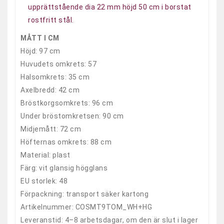
upprättstående dia 22 mm höjd 50 cm i borstat
rostfritt stål.
MÅTT I CM
Höjd: 97 cm
Huvudets omkrets: 57
Halsomkrets: 35 cm
Axelbredd
: 42 cm
Bröstkorgsomkrets: 96 cm
Under bröstomkretsen: 90 cm
Midjemått: 72 cm
Höfternas omkrets: 88 cm
Material: plast
Färg: vit glansig högglans
EU storlek: 48
Förpackning: transport säker kartong
Artikelnummer
: COSMT9TOM_WH+HG
Leveranstid:
4–8
arbetsdagar, om den är slut i lager