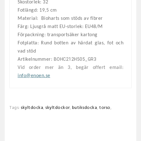
Skostorlek:
32
Fotlängd:
19,5
cm
Material: Bioharts som stöds av fibrer
Färg: Ljusgrå matt EU-storlek: EU48/M
Förpackning: transportsäker kartong
Fotplatta: Rund botten av härdat glas, fot och
vad stöd
BOHC212H505_GR3
Artikelnummer:
Vid order mer än
3
, begär offert email:
info@enoen.se
Tags:
skyltdocka
,
skyltdockor
,
butiksdocka
,
torso
,