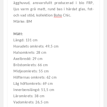
ägghuvud, ansvarsfullt producerad i bio FRP,
ljus varm grå matt, rund bas i härdat glas, fot-
och vad stöd, kollektion
Boho
Chic.
Märke: BM
Mått:
Längd: 1
31
cm
Huvudets omkrets:
49,5
cm
Halsomkrets:
28
cm
Axelbredd:
29
cm
Bröstomkrets:
66
cm
Midjeomkrets:
55
cm
Höfternas omkrets:
62
cm
Låg höftomkrets:
69 cm
Innerbenslängd:
51,5
cm
Låromkrets:
38
cm
Vadomkrets:
26,5
cm