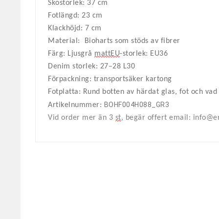
Skostorlek: 37 cm
Fotlängd: 23 cm
Klackhöjd: 7 cm
Material: Bioharts som stöds av fibrer
Färg: Ljusgrå
mattEU
-storlek: EU36
Denim storlek: 27–28 L30
Förpackning: transportsäker kartong
Fotplatta: Rund botten av härdat glas, fot och vad
BOHF004H088_GR3
Artikelnummer:
Vid order mer än 3
st
, begär offert email: info@e