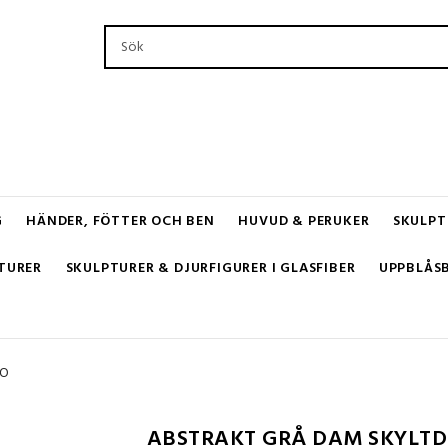
G
HÄNDER, FÖTTER OCH BEN
HUVUD & PERUKER
SKULPT
TURER
SKULPTURER & DJURFIGURER I GLASFIBER
UPPBLÅS
HO
ABSTRAKT GRÅ DAM SKYLT