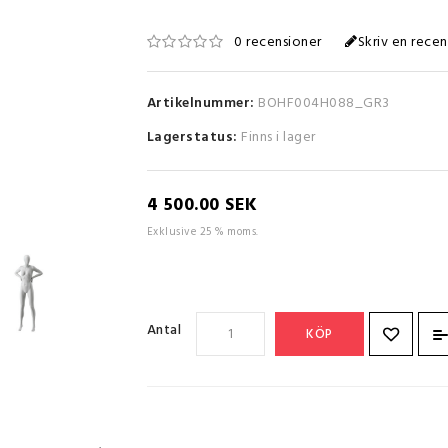
0 recensioner
Skriv en recen
Artikelnummer:
BOHF004H088_GR3
Lagerstatus:
Finns i lager
4 500.00 SEK
Exklusive 25 % moms.
Antal
KÖP