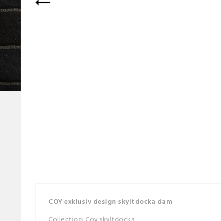
COY exklusiv design skyltdocka dam
Collection: Coy skyltdocka