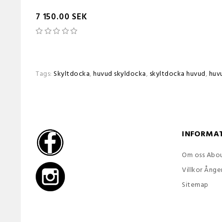
7 150.00 SEK
Tags:
Skyltdocka
,
huvud skyldocka
,
skyltdocka huvud
,
huv
INFORMA
Om oss Abou
Villkor Ånge
Sitemap