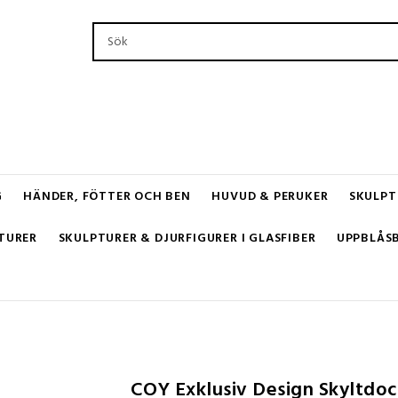
G
HÄNDER, FÖTTER OCH BEN
HUVUD & PERUKER
SKULPT
TURER
SKULPTURER & DJURFIGURER I GLASFIBER
UPPBLÅS
COY Exklusiv Design Skyltdo