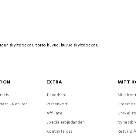
uden skyltdockor
,
torso huvud
,
huvud skyltdockor
,
TION
EXTRA
MITT 
t Us
Tillverkare
Mitt kon
rrätt - Returer
Presenkort
Orderhist
Affiliate
Önskelist
Specialerbjudanden
Nyhetsbr
Kontakta oss
Retur & 