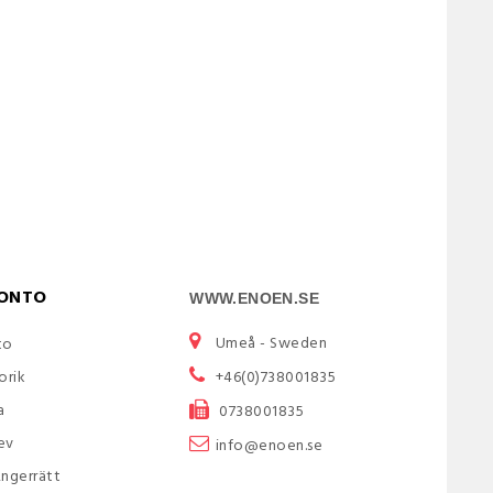
KONTO
WWW.ENOEN.SE
Umeå -
Sweden
to
orik
+46(0)738001835
a
0738001835
ev
info@enoen.se
Ångerrätt