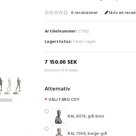
0 recensioner
Skriv en recen
Artikelnummer:
C1102
Lagerstatus:
Finns i lager
7 150.00 SEK
Exklusive 25 % moms.
Alternativ
VÄLJ FÄRG COY
RAL 8019, grå-brun
RAL 7006, beige-grå