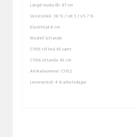
Längd insida lår: 87 cm
Skostorlek: 38 ½ / UK 5 / US 7 ½
Klackhöjd 8 cm
Modell Sittande
C1105 till knä 45 samt
C1106 sittande 45 cm
Artikelnummer: C1102
Leveranstid: 4-8 arbetsdagar