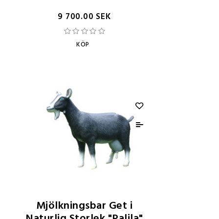
9 700.00 SEK
KÖP
Mjölkningsbar Get i
Naturlig Storlek "Palila"