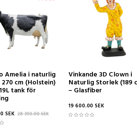
 Amelia i naturlig
Vinkande 3D Clown i
 270 cm (Holstein)
Naturlig Storlek (189 
19L tank för
– Glasfiber
ing
19 600.00 SEK
00 SEK
28 390.00 SEK