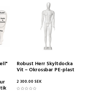
ell"
Robust Herr Skyltdocka
Vit – Okrossbar PE-plast
gur
2 300.00 SEK
tik