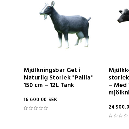
Mjölkningsbar Get i
Mjölkko
Naturlig Storlek "Palila"
storlek
150 cm – 12L Tank
– Med 
mjölkn
16 600.00 SEK
24 500.