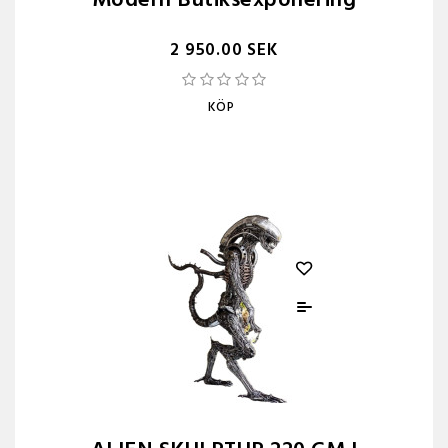
Modern Butiksexponering
2 950.00 SEK
KÖP