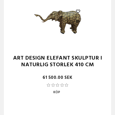
ART DESIGN ELEFANT SKULPTUR I
NATURLIG STORLEK 410 CM
61 500.00 SEK
KÖP