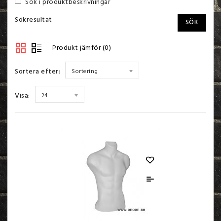
Sök i produktbeskrivningar
Sökresultat
Produkt jämför (0)
Sortera efter:
Sortering
Visa:
24