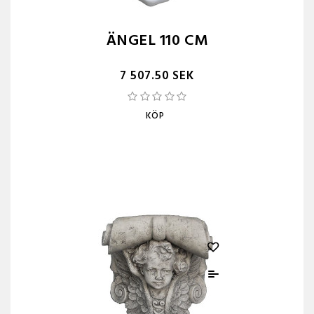
ÄNGEL 110 CM
7 507.50 SEK
KÖP