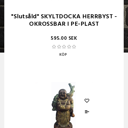
"Slutsåld" SKYLTDOCKA HERRBYST -
OKROSSBAR I PE-PLAST
595.00 SEK
KÖP