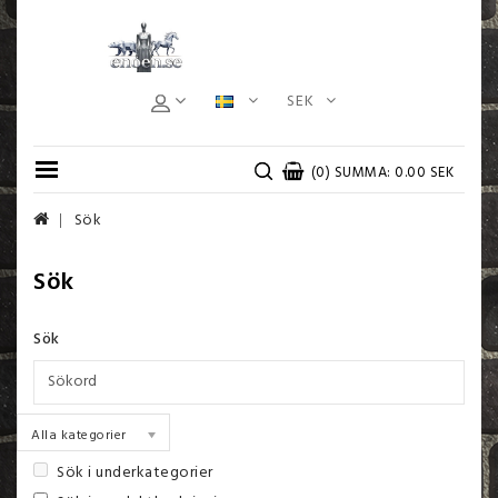
SEK
(0) SUMMA: 0.00 SEK
Sök
Sök
Sök
Alla kategorier
Sök i underkategorier