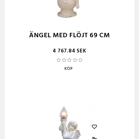
ÄNGEL MED FLÖJT 69 CM
4 767.84 SEK
KÖP