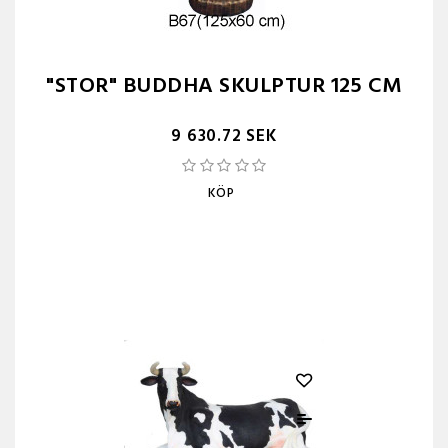
"STOR" BUDDHA SKULPTUR 125 CM
9 630.72 SEK
KÖP