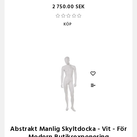
2 750.00 SEK
KÖP
Abstrakt Manlig Skyltdocka - Vit - För