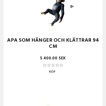
APA SOM HÄNGER OCH KLÄTTRAR 94
CM
5 400.00 SEK
KÖP