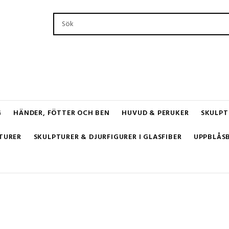
G
HÄNDER, FÖTTER OCH BEN
HUVUD & PERUKER
SKULPT
TURER
SKULPTURER & DJURFIGURER I GLASFIBER
UPPBLÅS